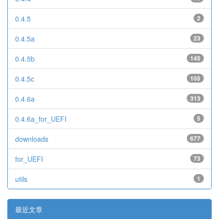
0.4.5
2
0.4.5a
23
0.4.5b
145
0.4.5c
105
0.4.6a
313
0.4.6a_for_UEFI
5
downloads
677
for_UEFI
73
utils
1
最近文章