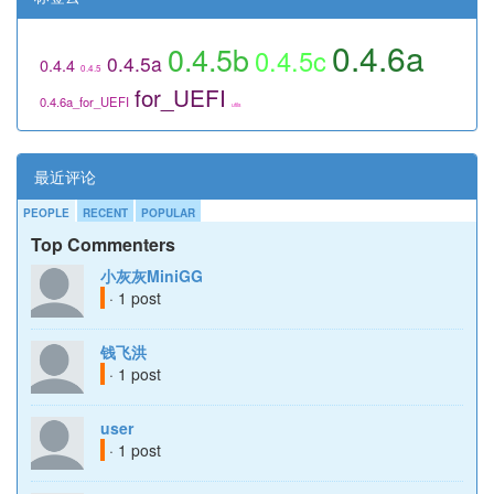
0.4.6a
0.4.5b
0.4.5c
0.4.5a
0.4.4
0.4.5
for_UEFI
0.4.6a_for_UEFI
utils
最近评论
PEOPLE
RECENT
POPULAR
Top Commenters
小灰灰MiniGG
· 1 post
钱飞洪
· 1 post
user
· 1 post