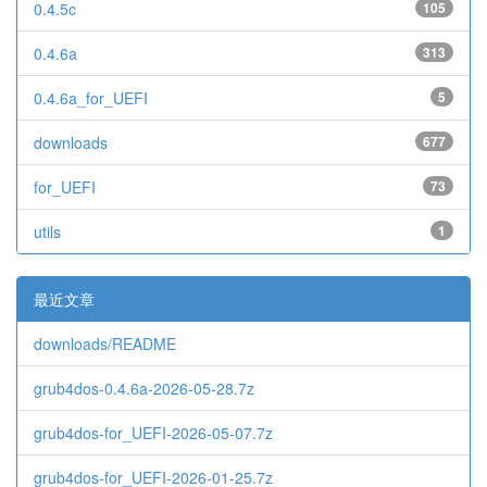
0.4.5c
105
0.4.6a
313
0.4.6a_for_UEFI
5
downloads
677
for_UEFI
73
utils
1
最近文章
downloads/README
grub4dos-0.4.6a-2026-05-28.7z
grub4dos-for_UEFI-2026-05-07.7z
grub4dos-for_UEFI-2026-01-25.7z