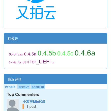
标签云
0.4.6a
0.4.5b
0.4.5c
0.4.5a
0.4.4
0.4.5
for_UEFI
0.4.6a_for_UEFI
utils
最近评论
PEOPLE
RECENT
POPULAR
Top Commenters
小灰灰MiniGG
· 1 post