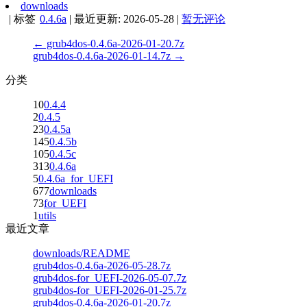
downloads
|
标签
0.4.6a
|
最近更新:
2026-05-28
|
暂无评论
← grub4dos-0.4.6a-2026-01-20.7z
grub4dos-0.4.6a-2026-01-14.7z →
分类
10
0.4.4
2
0.4.5
23
0.4.5a
145
0.4.5b
105
0.4.5c
313
0.4.6a
5
0.4.6a_for_UEFI
677
downloads
73
for_UEFI
1
utils
最近文章
downloads/README
grub4dos-0.4.6a-2026-05-28.7z
grub4dos-for_UEFI-2026-05-07.7z
grub4dos-for_UEFI-2026-01-25.7z
grub4dos-0.4.6a-2026-01-20.7z