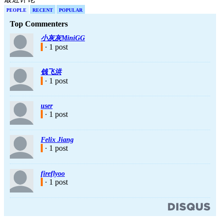
PEOPLE
RECENT
POPULAR
Top Commenters
小灰灰MiniGG
· 1 post
钱飞洪
· 1 post
user
· 1 post
Felix Jiang
· 1 post
fireflyoo
· 1 post