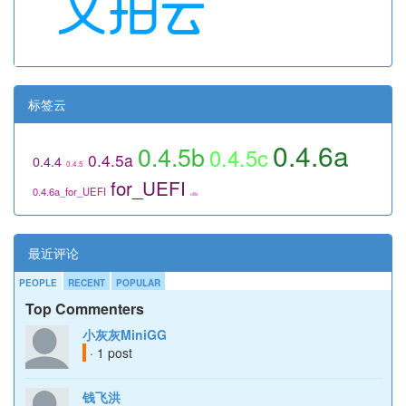
标签云
0.4.6a
0.4.5b
0.4.5c
0.4.5a
0.4.4
0.4.5
for_UEFI
0.4.6a_for_UEFI
utils
最近评论
PEOPLE
RECENT
POPULAR
Top Commenters
小灰灰MiniGG
· 1 post
钱飞洪