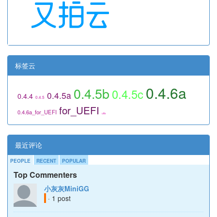
标签云
0.4.6a
0.4.5b
0.4.5c
0.4.5a
0.4.4
0.4.5
for_UEFI
0.4.6a_for_UEFI
utils
最近评论
PEOPLE
RECENT
POPULAR
Top Commenters
小灰灰MiniGG
· 1 post