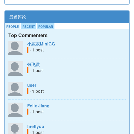
最近评论
PEOPLE
RECENT
POPULAR
Top Commenters
小灰灰MiniGG
· 1 post
钱飞洪
· 1 post
user
· 1 post
Felix Jiang
· 1 post
fireflyoo
· 1 post