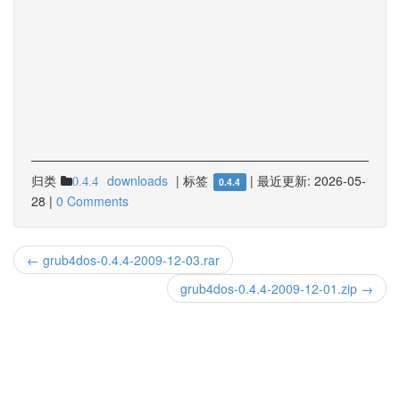
归类
downloads
|
标签
|
最近更新:
2026-05-
0.4.4
0.4.4
28
|
0 Comments
← grub4dos-0.4.4-2009-12-03.rar
grub4dos-0.4.4-2009-12-01.zip →