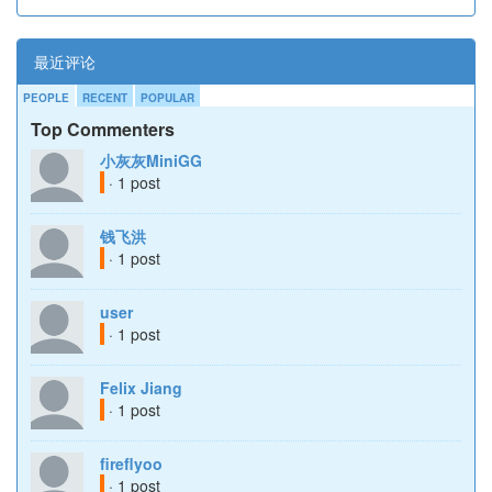
最近评论
PEOPLE
RECENT
POPULAR
Top Commenters
小灰灰MiniGG
· 1 post
钱飞洪
· 1 post
user
· 1 post
Felix Jiang
· 1 post
fireflyoo
· 1 post