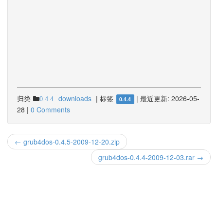
归类
downloads
|
标签
|
最近更新:
2026-05-
0.4.4
0.4.4
28
|
0 Comments
← grub4dos-0.4.5-2009-12-20.zip
grub4dos-0.4.4-2009-12-03.rar →