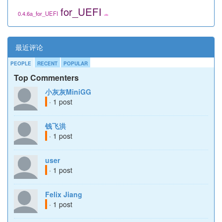
for_UEFI
0.4.6a_for_UEFI
utils
最近评论
PEOPLE
RECENT
POPULAR
Top Commenters
小灰灰MiniGG
· 1 post
钱飞洪
· 1 post
user
· 1 post
Felix Jiang
· 1 post