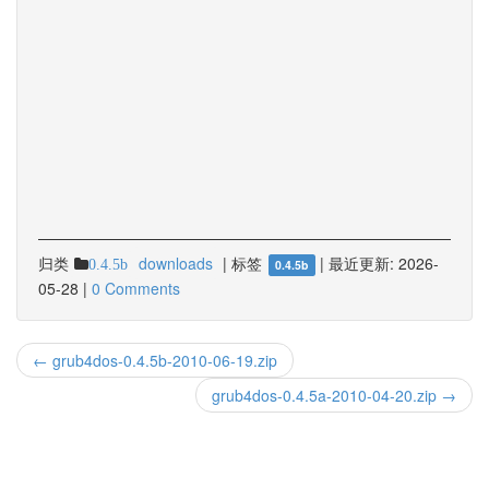
归类
downloads
|
标签
|
最近更新:
2026-
0.4.5b
0.4.5b
05-28
|
0 Comments
← grub4dos-0.4.5b-2010-06-19.zip
grub4dos-0.4.5a-2010-04-20.zip →