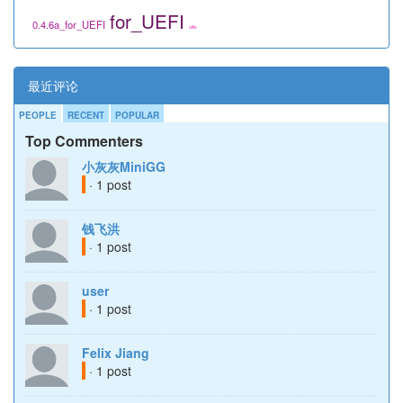
for_UEFI
0.4.6a_for_UEFI
utils
最近评论
PEOPLE
RECENT
POPULAR
Top Commenters
小灰灰MiniGG
· 1 post
钱飞洪
· 1 post
user
· 1 post
Felix Jiang
· 1 post