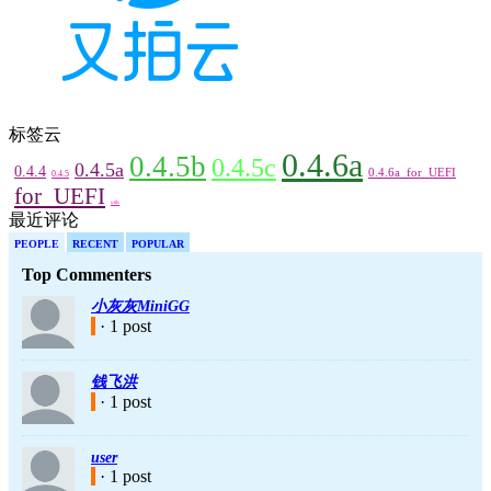
标签云
0.4.6a
0.4.5b
0.4.5c
0.4.5a
0.4.4
0.4.6a_for_UEFI
0.4.5
for_UEFI
utils
最近评论
PEOPLE
RECENT
POPULAR
Top Commenters
小灰灰MiniGG
· 1 post
钱飞洪
· 1 post
user
· 1 post