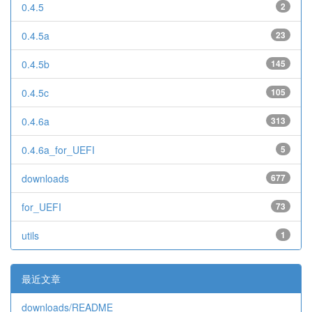
0.4.5
2
0.4.5a
23
0.4.5b
145
0.4.5c
105
0.4.6a
313
0.4.6a_for_UEFI
5
downloads
677
for_UEFI
73
utils
1
最近文章
downloads/README