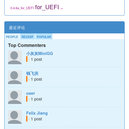
for_UEFI
0.4.6a_for_UEFI
utils
最近评论
PEOPLE
RECENT
POPULAR
Top Commenters
小灰灰MiniGG
· 1 post
钱飞洪
· 1 post
user
· 1 post
Felix Jiang
· 1 post