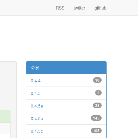
RSS
twitter
github
分类
0.4.4
10
0.4.5
2
0.4.5a
23
0.4.5b
145
0.4.5c
105