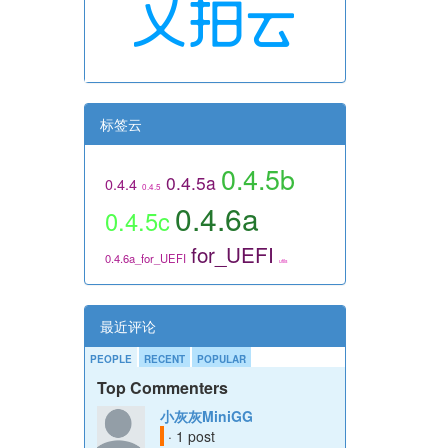
标签云
0.4.5b
0.4.5a
0.4.4
0.4.5
0.4.6a
0.4.5c
for_UEFI
0.4.6a_for_UEFI
utils
最近评论
PEOPLE
RECENT
POPULAR
Top Commenters
小灰灰MiniGG
· 1 post