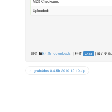
MD5 Checksum:
Uploaded:
归类
downloads
|
标签
|
最近更新:
0.4.5b
0.4.5b
← grub4dos-0.4.5b-2010-12-10.zip