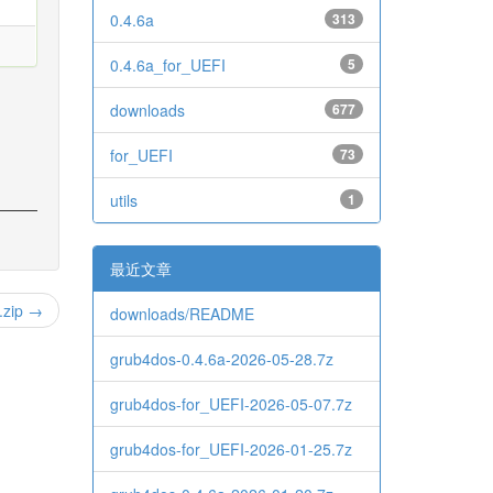
0.4.6a
313
0.4.6a_for_UEFI
5
downloads
677
for_UEFI
73
utils
1
最近文章
.zip →
downloads/README
grub4dos-0.4.6a-2026-05-28.7z
grub4dos-for_UEFI-2026-05-07.7z
grub4dos-for_UEFI-2026-01-25.7z