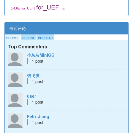
for_UEFI
0.4.6a_for_UEFI
utils
最近评论
PEOPLE
RECENT
POPULAR
Top Commenters
小灰灰MiniGG
· 1 post
钱飞洪
· 1 post
user
· 1 post
Felix Jiang
· 1 post