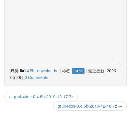
归类
downloads
|
标签
|
最近更新:
2026-
0.4.5b
0.4.5b
05-28
|
0 Comments
← grub4dos-0.4.5b-2010-12-17.7z
grub4dos-0.4.5b-2010-12-16.7z →