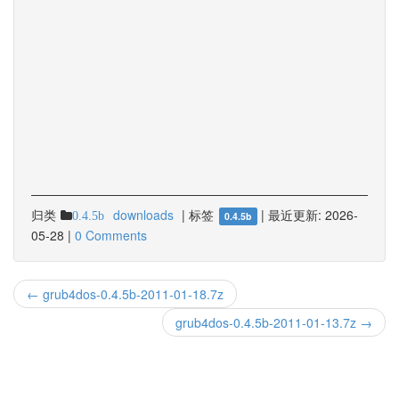
归类
downloads
|
标签
|
最近更新:
2026-
0.4.5b
0.4.5b
05-28
|
0 Comments
← grub4dos-0.4.5b-2011-01-18.7z
grub4dos-0.4.5b-2011-01-13.7z →