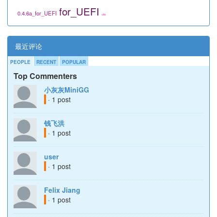
for_UEFI
0.4.6a_for_UEFI
utils
最近评论
PEOPLE
RECENT
POPULAR
Top Commenters
小灰灰MiniGG
· 1 post
钱飞洪
· 1 post
user
· 1 post
Felix Jiang
· 1 post