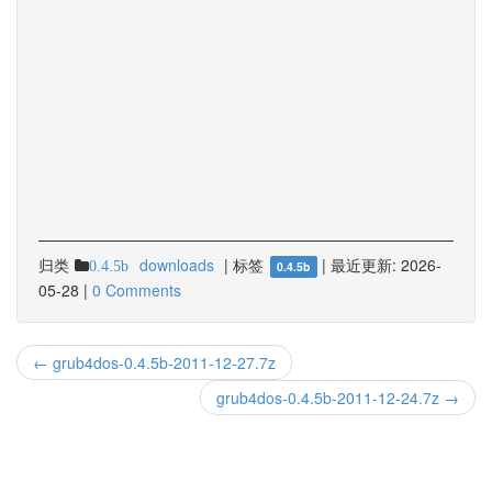
归类
downloads
|
标签
|
最近更新:
2026-
0.4.5b
0.4.5b
05-28
|
0 Comments
← grub4dos-0.4.5b-2011-12-27.7z
grub4dos-0.4.5b-2011-12-24.7z →