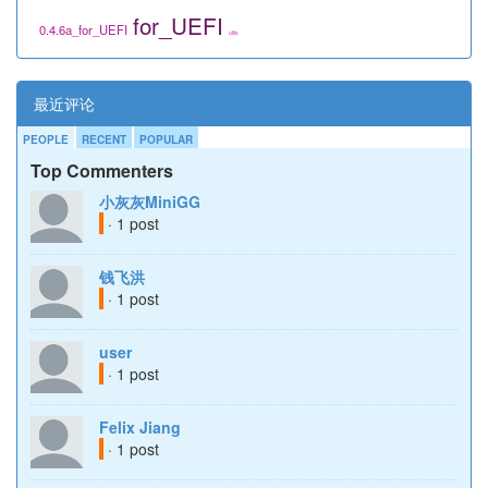
for_UEFI
0.4.6a_for_UEFI
utils
最近评论
PEOPLE
RECENT
POPULAR
Top Commenters
小灰灰MiniGG
· 1 post
钱飞洪
· 1 post
user
· 1 post
Felix Jiang
· 1 post