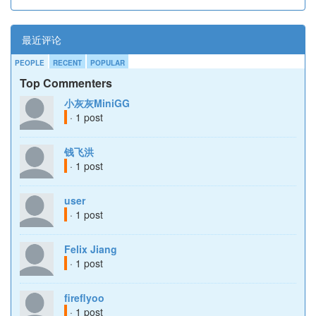
最近评论
PEOPLE
RECENT
POPULAR
Top Commenters
小灰灰MiniGG
· 1 post
钱飞洪
· 1 post
user
· 1 post
Felix Jiang
· 1 post
fireflyoo
· 1 post