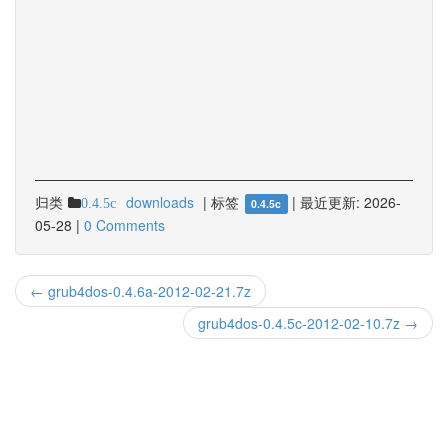
归类
downloads
|
标签
|
最近更新:
2026-
0.4.5c
0.4.5c
05-28
|
0 Comments
← grub4dos-0.4.6a-2012-02-21.7z
grub4dos-0.4.5c-2012-02-10.7z →