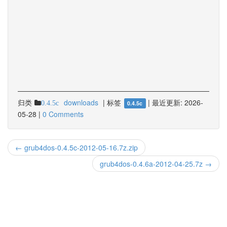
归类
downloads
|
标签
|
最近更新:
2026-
0.4.5c
0.4.5c
05-28
|
0 Comments
← grub4dos-0.4.5c-2012-05-16.7z.zip
grub4dos-0.4.6a-2012-04-25.7z →