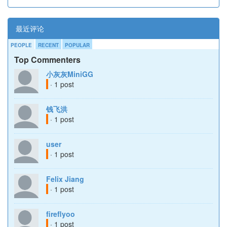
最近评论
PEOPLE
RECENT
POPULAR
Top Commenters
小灰灰MiniGG
· 1 post
钱飞洪
· 1 post
user
· 1 post
Felix Jiang
· 1 post
fireflyoo
· 1 post