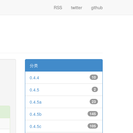
RSS
twitter
github
分类
0.4.4
10
0.4.5
2
0.4.5a
23
0.4.5b
145
0.4.5c
105