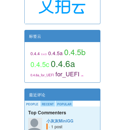
标签云
0.4.5b
0.4.5a
0.4.4
0.4.5
0.4.6a
0.4.5c
for_UEFI
0.4.6a_for_UEFI
utils
最近评论
PEOPLE
RECENT
POPULAR
Top Commenters
小灰灰MiniGG
· 1 post