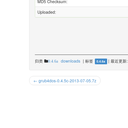
MD5 Checksum:
Uploaded:
归类
downloads
|
标签
|
最近更新:
0.4.6a
0.4.6a
← grub4dos-0.4.5c-2013-07-05.7z