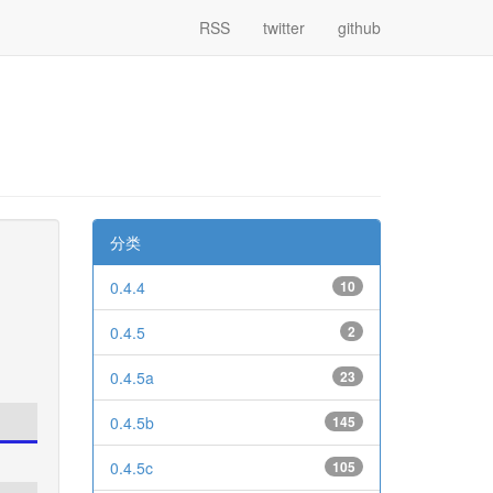
RSS
twitter
github
分类
0.4.4
10
0.4.5
2
0.4.5a
23
0.4.5b
145
0.4.5c
105