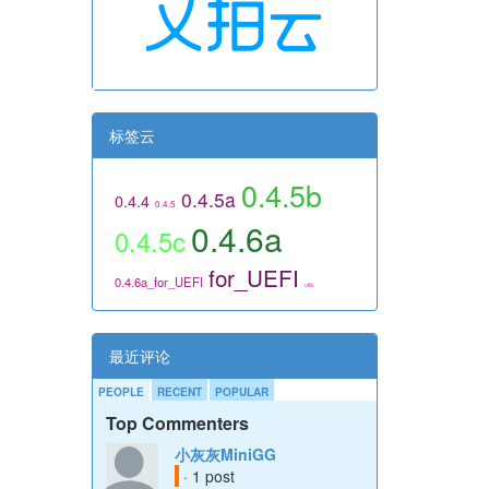
标签云
0.4.5b
0.4.5a
0.4.4
0.4.5
0.4.6a
0.4.5c
for_UEFI
0.4.6a_for_UEFI
utils
最近评论
PEOPLE
RECENT
POPULAR
Top Commenters
小灰灰MiniGG
· 1 post