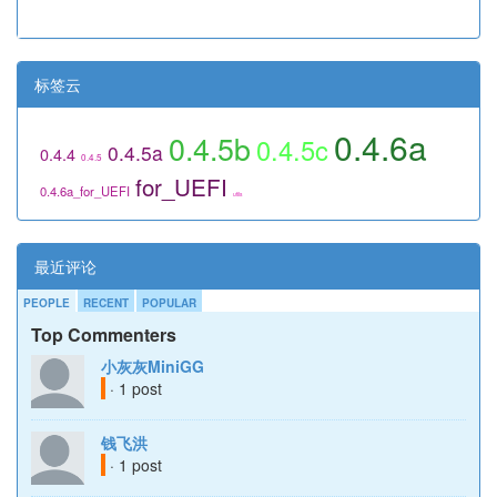
标签云
0.4.6a
0.4.5b
0.4.5c
0.4.5a
0.4.4
0.4.5
for_UEFI
0.4.6a_for_UEFI
utils
最近评论
PEOPLE
RECENT
POPULAR
Top Commenters
小灰灰MiniGG
· 1 post
钱飞洪
· 1 post