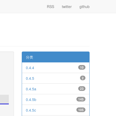
RSS
twitter
github
分类
0.4.4
10
0.4.5
2
0.4.5a
23
0.4.5b
145
0.4.5c
105