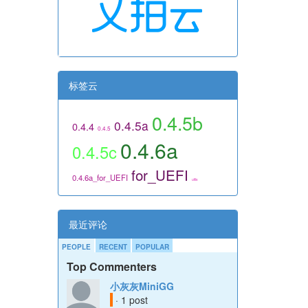
标签云
0.4.5b
0.4.5a
0.4.4
0.4.5
0.4.6a
0.4.5c
for_UEFI
0.4.6a_for_UEFI
utils
最近评论
PEOPLE
RECENT
POPULAR
Top Commenters
小灰灰MiniGG
· 1 post