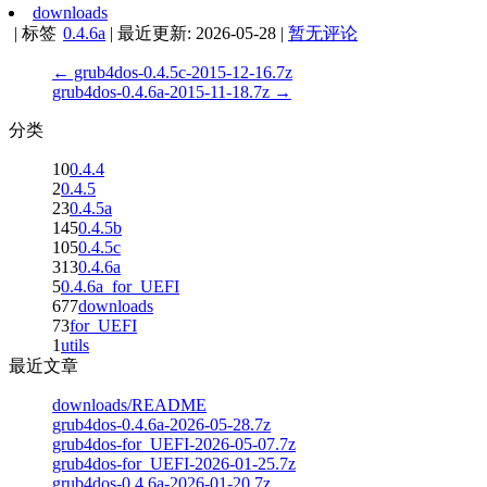
downloads
|
标签
0.4.6a
|
最近更新:
2026-05-28
|
暂无评论
← grub4dos-0.4.5c-2015-12-16.7z
grub4dos-0.4.6a-2015-11-18.7z →
分类
10
0.4.4
2
0.4.5
23
0.4.5a
145
0.4.5b
105
0.4.5c
313
0.4.6a
5
0.4.6a_for_UEFI
677
downloads
73
for_UEFI
1
utils
最近文章
downloads/README
grub4dos-0.4.6a-2026-05-28.7z
grub4dos-for_UEFI-2026-05-07.7z
grub4dos-for_UEFI-2026-01-25.7z
grub4dos-0.4.6a-2026-01-20.7z