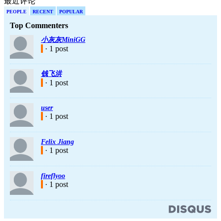
最近评论
PEOPLE
RECENT
POPULAR
Top Commenters
小灰灰MiniGG
· 1 post
钱飞洪
· 1 post
user
· 1 post
Felix Jiang
· 1 post
fireflyoo
· 1 post