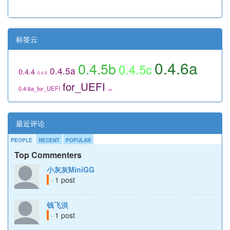
标签云
0.4.6a
0.4.5b
0.4.5c
0.4.5a
0.4.4
0.4.5
for_UEFI
0.4.6a_for_UEFI
utils
最近评论
PEOPLE
RECENT
POPULAR
Top Commenters
小灰灰MiniGG
· 1 post
钱飞洪
· 1 post