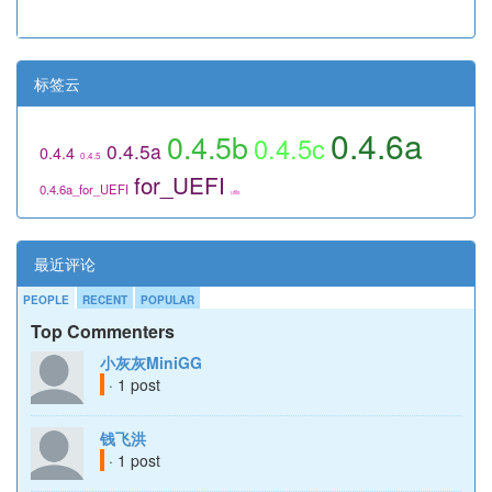
标签云
0.4.6a
0.4.5b
0.4.5c
0.4.5a
0.4.4
0.4.5
for_UEFI
0.4.6a_for_UEFI
utils
最近评论
PEOPLE
RECENT
POPULAR
Top Commenters
小灰灰MiniGG
· 1 post
钱飞洪
· 1 post