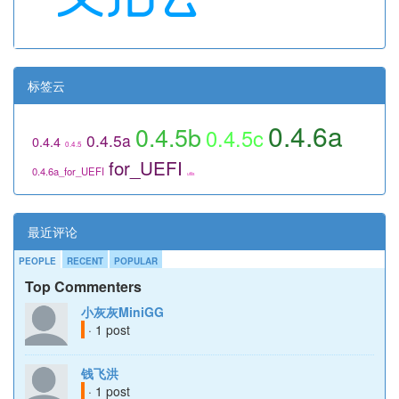
标签云
0.4.6a
0.4.5b
0.4.5c
0.4.5a
0.4.4
0.4.5
for_UEFI
0.4.6a_for_UEFI
utils
最近评论
PEOPLE
RECENT
POPULAR
Top Commenters
小灰灰MiniGG
· 1 post
钱飞洪
· 1 post