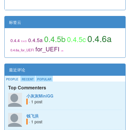
标签云
0.4.6a
0.4.5b
0.4.5c
0.4.5a
0.4.4
0.4.5
for_UEFI
0.4.6a_for_UEFI
utils
最近评论
PEOPLE
RECENT
POPULAR
Top Commenters
小灰灰MiniGG
· 1 post
钱飞洪
· 1 post