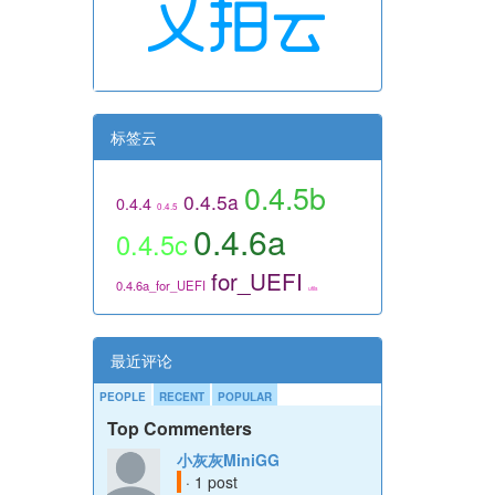
标签云
0.4.5b
0.4.5a
0.4.4
0.4.5
0.4.6a
0.4.5c
for_UEFI
0.4.6a_for_UEFI
utils
最近评论
PEOPLE
RECENT
POPULAR
Top Commenters
小灰灰MiniGG
· 1 post