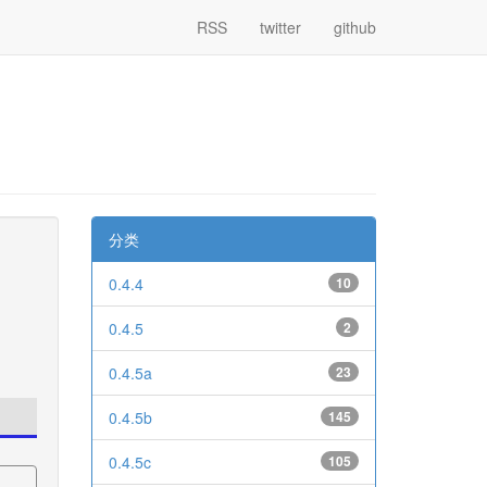
RSS
twitter
github
分类
0.4.4
10
0.4.5
2
0.4.5a
23
0.4.5b
145
0.4.5c
105