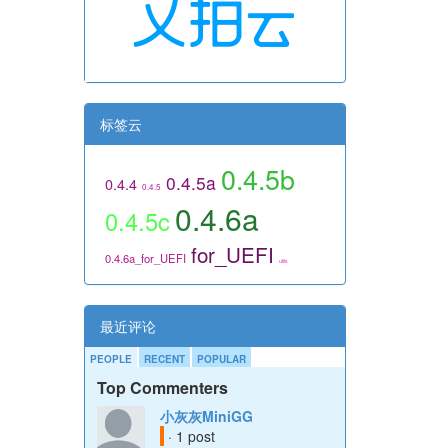
标签云
0.4.5b
0.4.5a
0.4.4
0.4.5
0.4.6a
0.4.5c
for_UEFI
0.4.6a_for_UEFI
utils
最近评论
PEOPLE
RECENT
POPULAR
Top Commenters
小灰灰MiniGG
· 1 post