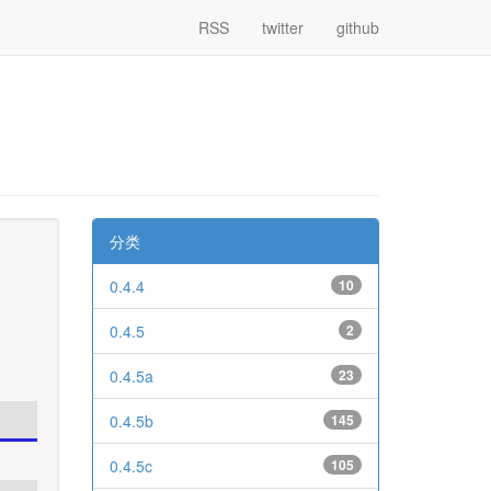
RSS
twitter
github
分类
0.4.4
10
0.4.5
2
0.4.5a
23
0.4.5b
145
0.4.5c
105