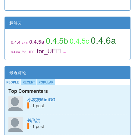
标签云
0.4.6a
0.4.5b
0.4.5c
0.4.5a
0.4.4
0.4.5
for_UEFI
0.4.6a_for_UEFI
utils
最近评论
PEOPLE
RECENT
POPULAR
Top Commenters
小灰灰MiniGG
· 1 post
钱飞洪
· 1 post