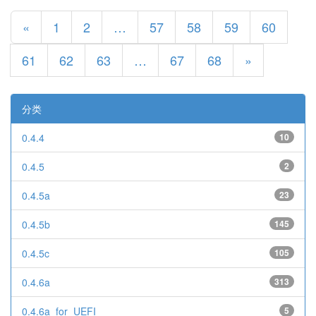
«
1
2
…
57
58
59
60
61
62
63
…
67
68
»
分类
0.4.4
10
0.4.5
2
0.4.5a
23
0.4.5b
145
0.4.5c
105
0.4.6a
313
0.4.6a_for_UEFI
5