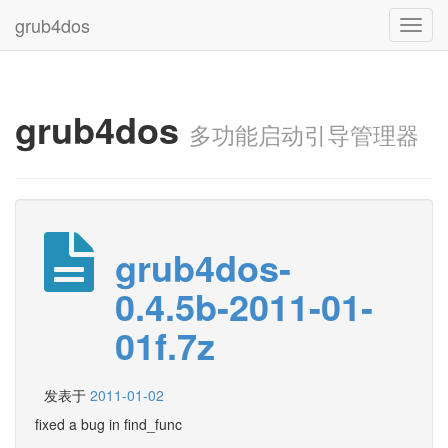
grub4dos
Toggl
navig
grub4dos
多功能启动引导管理器
grub4dos-
0.4.5b-2011-01-
01f.7z
发表于
2011-01-02
fixed a bug in find_func