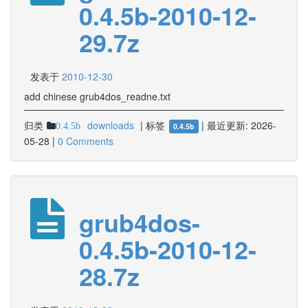
0.4.5b-2010-12-
29.7z
发表于
2010-12-30
add chinese grub4dos_readne.txt
归类
downloads
|
标签
|
最近更新:
2026-
0.4.5b
0.4.5b
05-28
|
0 Comments
grub4dos-
0.4.5b-2010-12-
28.7z