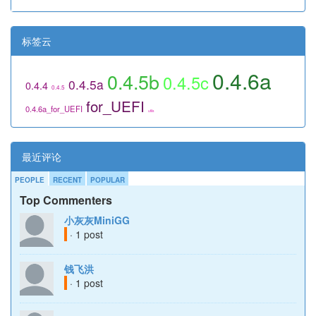
标签云
0.4.6a
0.4.5b
0.4.5c
0.4.5a
0.4.4
0.4.5
for_UEFI
0.4.6a_for_UEFI
utils
最近评论
PEOPLE
RECENT
POPULAR
Top Commenters
小灰灰MiniGG
· 1 post
钱飞洪
· 1 post