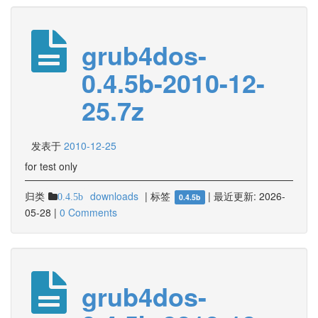
grub4dos-
0.4.5b-2010-12-
25.7z
发表于
2010-12-25
for test only
归类
downloads
|
标签
|
最近更新:
2026-
0.4.5b
0.4.5b
05-28
|
0 Comments
grub4dos-