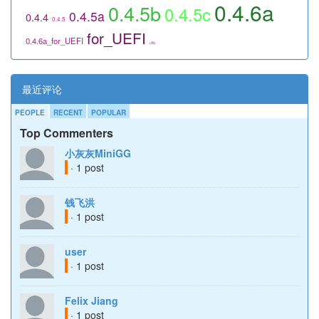
0.4.6a
0.4.5b
0.4.5c
0.4.5a
0.4.4
0.4.5
for_UEFI
0.4.6a_for_UEFI
utils
最近评论
PEOPLE
RECENT
POPULAR
Top Commenters
小灰灰MiniGG
· 1 post
钱飞洪
· 1 post
user
· 1 post
Felix Jiang
· 1 post