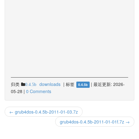
归类
downloads
|
标签
|
最近更新:
2026-
0.4.5b
0.4.5b
05-28
|
0 Comments
← grub4dos-0.4.5b-2011-01-03.7z
grub4dos-0.4.5b-2011-01-01f.7z →