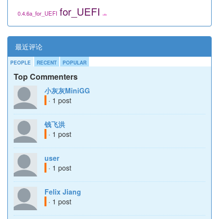
for_UEFI
0.4.6a_for_UEFI
utils
最近评论
PEOPLE
RECENT
POPULAR
Top Commenters
小灰灰MiniGG
· 1 post
钱飞洪
· 1 post
user
· 1 post
Felix Jiang
· 1 post