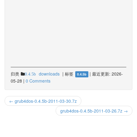
归类
downloads
|
标签
|
最近更新:
2026-
0.4.5b
0.4.5b
05-28
|
0 Comments
← grub4dos-0.4.5b-2011-03-30.7z
grub4dos-0.4.5b-2011-03-26.7z →