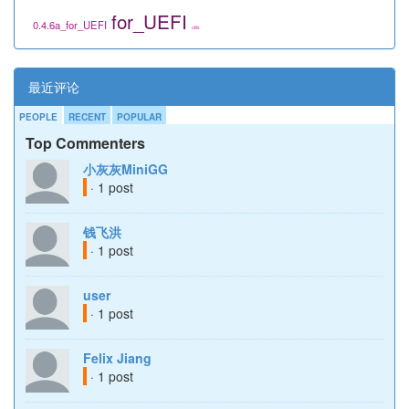
for_UEFI
0.4.6a_for_UEFI
utils
最近评论
PEOPLE
RECENT
POPULAR
Top Commenters
小灰灰MiniGG
· 1 post
钱飞洪
· 1 post
user
· 1 post
Felix Jiang
· 1 post