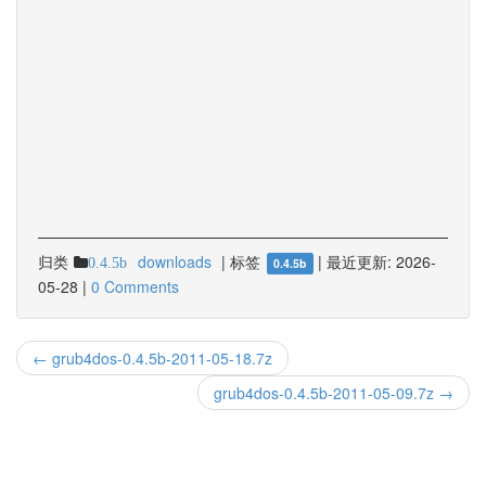
归类
downloads
|
标签
|
最近更新:
2026-
0.4.5b
0.4.5b
05-28
|
0 Comments
← grub4dos-0.4.5b-2011-05-18.7z
grub4dos-0.4.5b-2011-05-09.7z →