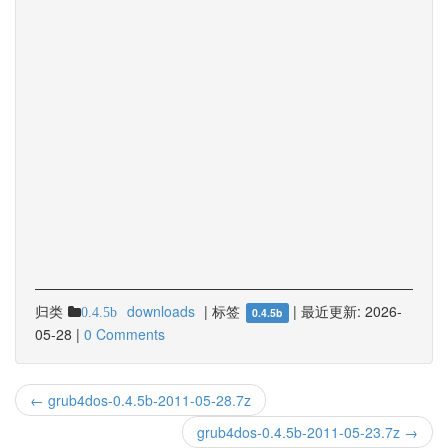
归类
downloads
|
标签
|
最近更新:
2026-
0.4.5b
0.4.5b
05-28
|
0 Comments
← grub4dos-0.4.5b-2011-05-28.7z
grub4dos-0.4.5b-2011-05-23.7z →