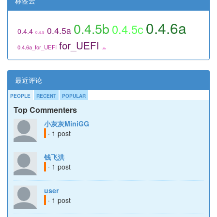
标签云
0.4.6a
0.4.5b
0.4.5c
0.4.5a
0.4.4
0.4.5
for_UEFI
0.4.6a_for_UEFI
utils
最近评论
PEOPLE
RECENT
POPULAR
Top Commenters
小灰灰MiniGG
· 1 post
钱飞洪
· 1 post
user
· 1 post