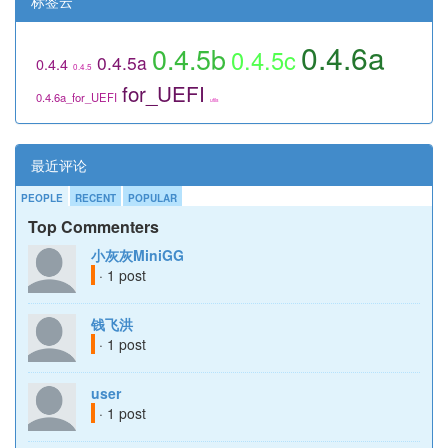
标签云
0.4.6a
0.4.5b
0.4.5c
0.4.5a
0.4.4
0.4.5
for_UEFI
0.4.6a_for_UEFI
utils
最近评论
PEOPLE
RECENT
POPULAR
Top Commenters
小灰灰MiniGG
· 1 post
钱飞洪
· 1 post
user
· 1 post