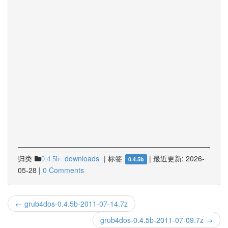
归类
downloads
|
标签
|
最近更新:
2026-
0.4.5b
0.4.5b
05-28
|
0 Comments
← grub4dos-0.4.5b-2011-07-14.7z
grub4dos-0.4.5b-2011-07-09.7z →