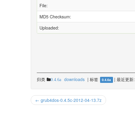
File:
MD5 Checksum:
Uploaded:
归类
downloads
|
标签
|
最近更新:
0.4.6a
0.4.6a
← grub4dos-0.4.5c-2012-04-13.7z