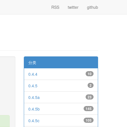
RSS
twitter
github
分类
0.4.4
10
0.4.5
2
0.4.5a
23
0.4.5b
145
0.4.5c
105