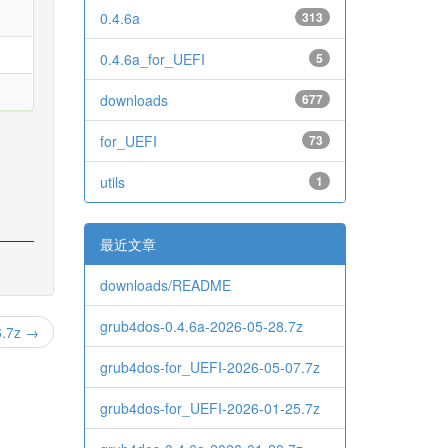
0.4.6a
313
0.4.6a_for_UEFI
5
downloads
677
for_UEFI
73
utils
1
最近文章
downloads/README
grub4dos-0.4.6a-2026-05-28.7z
6.7z →
grub4dos-for_UEFI-2026-05-07.7z
grub4dos-for_UEFI-2026-01-25.7z