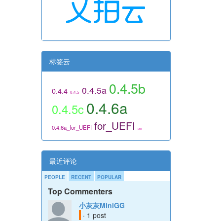
标签云
0.4.5b
0.4.5a
0.4.4
0.4.5
0.4.6a
0.4.5c
for_UEFI
0.4.6a_for_UEFI
utils
最近评论
PEOPLE
RECENT
POPULAR
Top Commenters
小灰灰MiniGG
· 1 post