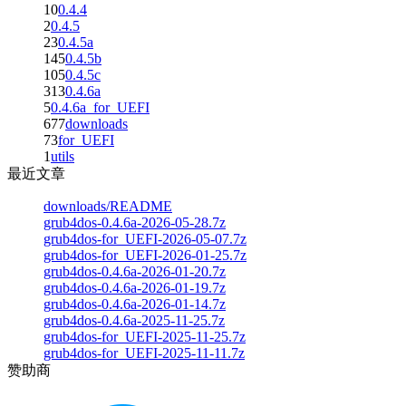
10
0.4.4
2
0.4.5
23
0.4.5a
145
0.4.5b
105
0.4.5c
313
0.4.6a
5
0.4.6a_for_UEFI
677
downloads
73
for_UEFI
1
utils
最近文章
downloads/README
grub4dos-0.4.6a-2026-05-28.7z
grub4dos-for_UEFI-2026-05-07.7z
grub4dos-for_UEFI-2026-01-25.7z
grub4dos-0.4.6a-2026-01-20.7z
grub4dos-0.4.6a-2026-01-19.7z
grub4dos-0.4.6a-2026-01-14.7z
grub4dos-0.4.6a-2025-11-25.7z
grub4dos-for_UEFI-2025-11-25.7z
grub4dos-for_UEFI-2025-11-11.7z
赞助商