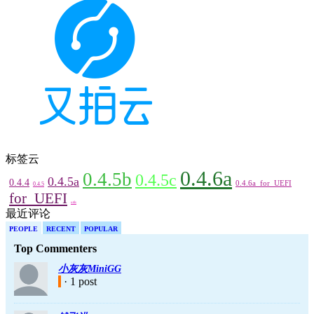
标签云
0.4.6a
0.4.5b
0.4.5c
0.4.5a
0.4.4
0.4.6a_for_UEFI
0.4.5
for_UEFI
utils
最近评论
PEOPLE
RECENT
POPULAR
Top Commenters
小灰灰MiniGG
· 1 post