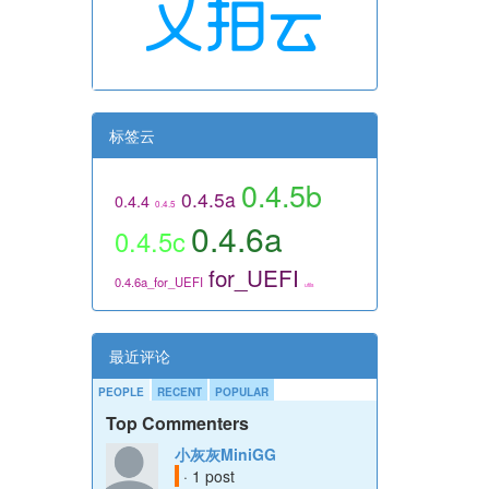
标签云
0.4.5b
0.4.5a
0.4.4
0.4.5
0.4.6a
0.4.5c
for_UEFI
0.4.6a_for_UEFI
utils
最近评论
PEOPLE
RECENT
POPULAR
Top Commenters
小灰灰MiniGG
· 1 post