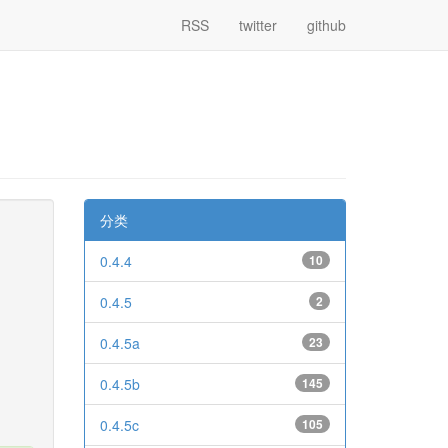
RSS
twitter
github
分类
0.4.4
10
0.4.5
2
0.4.5a
23
0.4.5b
145
0.4.5c
105