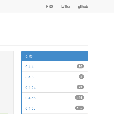
RSS
twitter
github
分类
0.4.4
10
0.4.5
2
0.4.5a
23
0.4.5b
145
0.4.5c
105