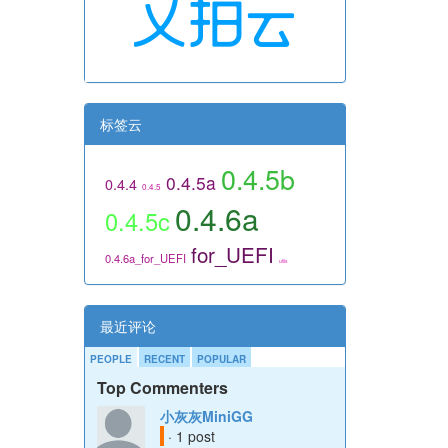
标签云
0.4.5b
0.4.5a
0.4.4
0.4.5
0.4.6a
0.4.5c
for_UEFI
0.4.6a_for_UEFI
utils
最近评论
PEOPLE
RECENT
POPULAR
Top Commenters
小灰灰MiniGG
· 1 post