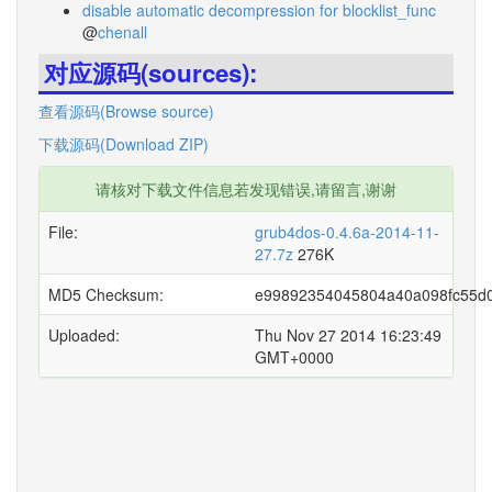
disable automatic decompression for blocklist_func
@
chenall
对应源码(sources):
查看源码(Browse source)
下载源码(Download ZIP)
请核对下载文件信息若发现错误,请留言,谢谢
File:
grub4dos-0.4.6a-2014-11-
27.7z
276K
MD5 Checksum:
e99892354045804a40a098fc55d
Uploaded:
Thu Nov 27 2014 16:23:49
GMT+0000