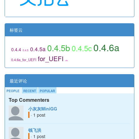
标签云
0.4.6a
0.4.5b
0.4.5c
0.4.5a
0.4.4
0.4.5
for_UEFI
0.4.6a_for_UEFI
utils
最近评论
PEOPLE
RECENT
POPULAR
Top Commenters
小灰灰MiniGG
· 1 post
钱飞洪
· 1 post