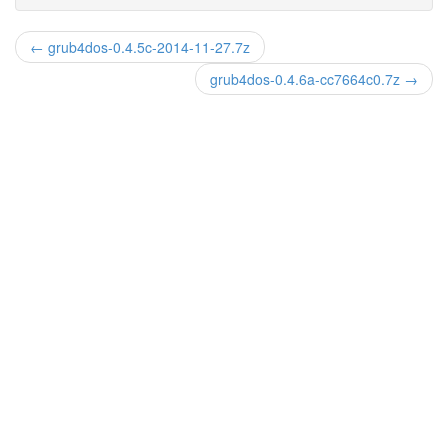
← grub4dos-0.4.5c-2014-11-27.7z
grub4dos-0.4.6a-cc7664c0.7z →