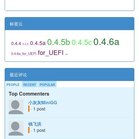
标签云
0.4.6a
0.4.5b
0.4.5c
0.4.5a
0.4.4
0.4.5
for_UEFI
0.4.6a_for_UEFI
utils
最近评论
PEOPLE
RECENT
POPULAR
Top Commenters
小灰灰MiniGG
· 1 post
钱飞洪
· 1 post