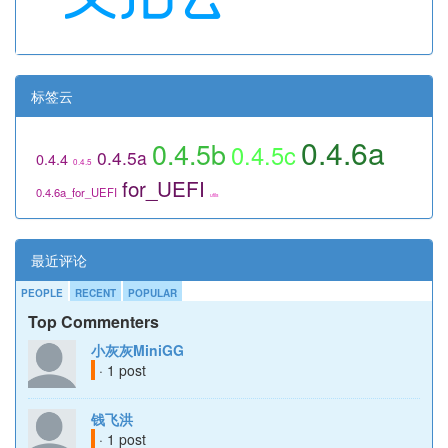
标签云
0.4.6a
0.4.5b
0.4.5c
0.4.5a
0.4.4
0.4.5
for_UEFI
0.4.6a_for_UEFI
utils
最近评论
PEOPLE
RECENT
POPULAR
Top Commenters
小灰灰MiniGG
· 1 post
钱飞洪
· 1 post