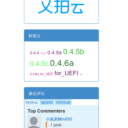
标签云
0.4.5b
0.4.5a
0.4.4
0.4.5
0.4.6a
0.4.5c
for_UEFI
0.4.6a_for_UEFI
utils
最近评论
PEOPLE
RECENT
POPULAR
Top Commenters
小灰灰MiniGG
· 1 post