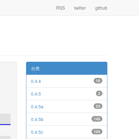
RSS
twitter
github
分类
0.4.4
10
0.4.5
2
0.4.5a
23
0.4.5b
145
0.4.5c
105