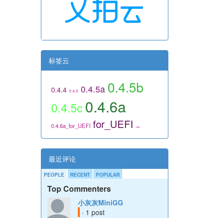
标签云
0.4.5b
0.4.5a
0.4.4
0.4.5
0.4.6a
0.4.5c
for_UEFI
0.4.6a_for_UEFI
utils
最近评论
PEOPLE
RECENT
POPULAR
Top Commenters
小灰灰MiniGG
· 1 post