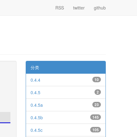
RSS
twitter
github
分类
0.4.4
10
0.4.5
2
0.4.5a
23
0.4.5b
145
0.4.5c
105