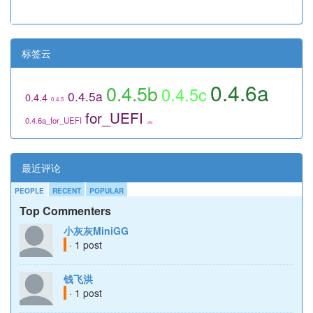
标签云
0.4.6a
0.4.5b
0.4.5c
0.4.5a
0.4.4
0.4.5
for_UEFI
0.4.6a_for_UEFI
utils
最近评论
PEOPLE
RECENT
POPULAR
Top Commenters
小灰灰MiniGG
· 1 post
钱飞洪
· 1 post