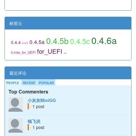
标签云
0.4.6a
0.4.5b
0.4.5c
0.4.5a
0.4.4
0.4.5
for_UEFI
0.4.6a_for_UEFI
utils
最近评论
PEOPLE
RECENT
POPULAR
Top Commenters
小灰灰MiniGG
· 1 post
钱飞洪
· 1 post