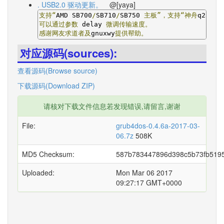
. USB2.0 驱动更新。
@[yaya]
支持“
AMD SB700
/
SB710
/
SB750 
主板”，支持“神舟
q230b
网
可以通过参数
 delay 
微调传输速度。
感谢网友求道者及
gnuxwy
提供帮助。
对应源码(sources):
查看源码(Browse source)
下载源码(Download ZIP)
请核对下载文件信息若发现错误,请留言,谢谢
File:
grub4dos-0.4.6a-2017-03-
06.7z
508K
MD5 Checksum:
587b783447896d398c5b73fb519
Uploaded:
Mon Mar 06 2017
09:27:17 GMT+0000