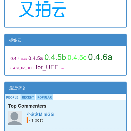
标签云
0.4.6a
0.4.5b
0.4.5c
0.4.5a
0.4.4
0.4.5
for_UEFI
0.4.6a_for_UEFI
utils
最近评论
PEOPLE
RECENT
POPULAR
Top Commenters
小灰灰MiniGG
· 1 post