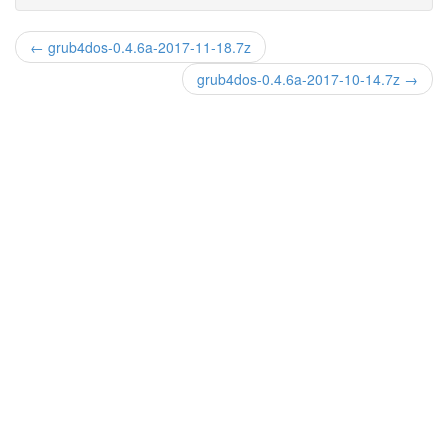
← grub4dos-0.4.6a-2017-11-18.7z
grub4dos-0.4.6a-2017-10-14.7z →