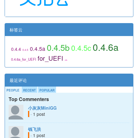
标签云
0.4.6a
0.4.5b
0.4.5c
0.4.5a
0.4.4
0.4.5
for_UEFI
0.4.6a_for_UEFI
utils
最近评论
PEOPLE
RECENT
POPULAR
Top Commenters
小灰灰MiniGG
· 1 post
钱飞洪
· 1 post